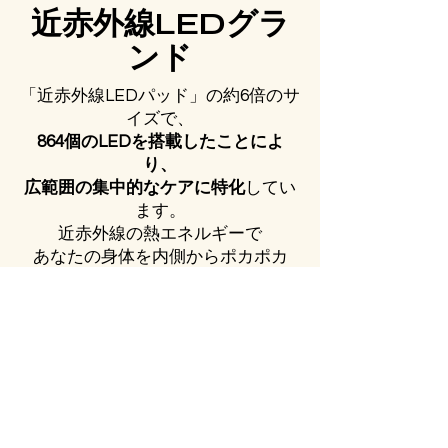
近赤外線LEDグラ
ンド
「近赤外線LEDパッド」の約6倍のサ
イズで、
864
個のLEDを搭載したことによ
り、
広範囲の集中的なケアに特化
してい
ます
。
近赤外線の熱エネルギーで
あなたの身体を内側からポカポカ
に！
​座っていることが多いオフィスワー
カーや
在宅ワーカー、身体が冷えやすい方
に
おすすめです。