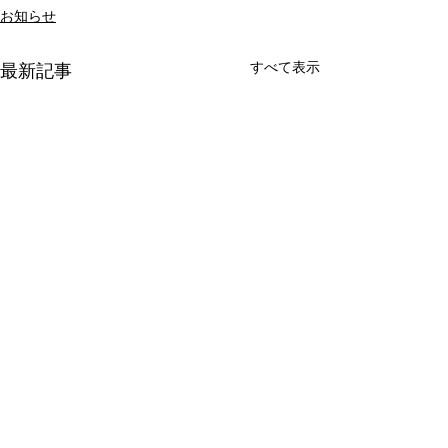
お知らせ
すべて表示
最新記事
夏季休業のお知らせ
GW休業のお知
8月11日〜8月16日の間誠に
5月2日(日)〜5月6
勝手ながらお休みさせていた
誠に勝手ながらお