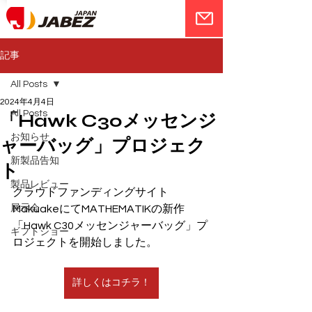
記事
All Posts
2024年4月4日
All Posts
「Hawk C30メッセンジ
お知らせ
ャーバッグ」プロジェク
新製品告知
ト
製品レビュー
クラウドファンディングサイト
展示会
MakuakeにてMATHEMATIKの新作
「Hawk C30メッセンジャーバッグ」プ
ギフトショー
ロジェクトを開始しました。
詳しくはコチラ！