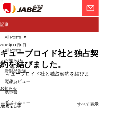
記事
All Posts
2018年11月6日
All Posts
キューブロイド社と独占契
お知らせ
約を結びました。
新製品告知
キューブロイド社と独占契約を結びま
した。
製品レビュー
お知らせ
展示会
ギフトショー
すべて表示
最新記事